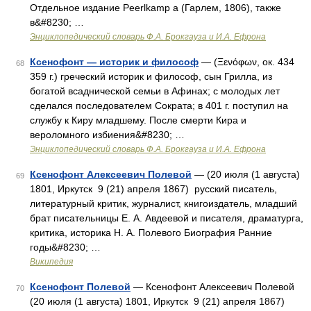
Отдельное издание Peerlkamp a (Гарлем, 1806), также
в&#8230; …
Энциклопедический словарь Ф.А. Брокгауза и И.А. Ефрона
Ксенофонт — историк и философ
— (Ξενόφων, ок. 434
68
359 г.) греческий историк и философ, сын Грилла, из
богатой всаднической семьи в Афинах; с молодых лет
сделался последователем Сократа; в 401 г. поступил на
службу к Киру младшему. После смерти Кира и
вероломного избиения&#8230; …
Энциклопедический словарь Ф.А. Брокгауза и И.А. Ефрона
Ксенофонт Алексеевич Полевой
— (20 июля (1 августа)
69
1801, Иркутск 9 (21) апреля 1867) русский писатель,
литературный критик, журналист, книгоиздатель, младший
брат писательницы Е. А. Авдеевой и писателя, драматурга,
критика, историка Н. А. Полевого Биография Ранние
годы&#8230; …
Википедия
Ксенофонт Полевой
— Ксенофонт Алексеевич Полевой
70
(20 июля (1 августа) 1801, Иркутск 9 (21) апреля 1867)