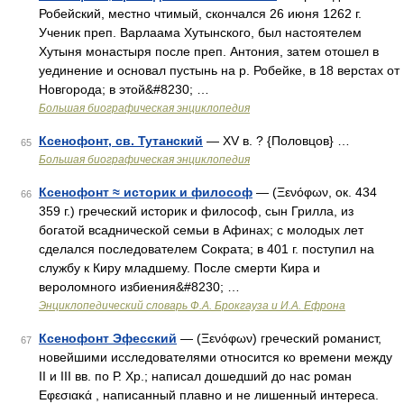
Робейский, местно чтимый, скончался 26 июня 1262 г.
Ученик преп. Варлаама Хутынского, был настоятелем
Хутыня монастыря после преп. Антония, затем отошел в
уединение и основал пустынь на р. Робейке, в 18 верстах от
Новгорода; в этой&#8230; …
Большая биографическая энциклопедия
Ксенофонт, св. Тутанский
— XV в. ? {Половцов} …
65
Большая биографическая энциклопедия
Ксенофонт ≈ историк и философ
— (Ξενόφων, ок. 434
66
359 г.) греческий историк и философ, сын Грилла, из
богатой всаднической семьи в Афинах; с молодых лет
сделался последователем Сократа; в 401 г. поступил на
службу к Киру младшему. После смерти Кира и
вероломного избиения&#8230; …
Энциклопедический словарь Ф.А. Брокгауза и И.А. Ефрона
Ксенофонт Эфесский
— (Ξενόφων) греческий романист,
67
новейшими исследователями относится ко времени между
II и III вв. по Р. Хр.; написал дошедший до нас роман
Εφεσιακά , написанный плавно и не лишенный интереса.