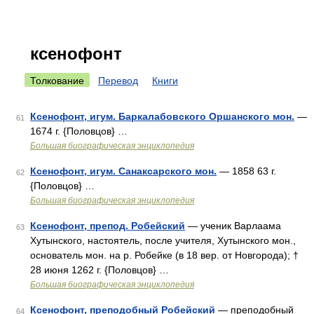
ксенофонт
Толкование
Перевод
Книги
Ксенофонт, игум. Баркалабовского Оршанского мон.
—
61
1674 г. {Половцов} …
Большая биографическая энциклопедия
Ксенофонт, игум. Санаксарского мон.
— 1858 63 г.
62
{Половцов} …
Большая биографическая энциклопедия
Ксенофонт, препод. Робейский
— ученик Варлаама
63
Хутынского, настоятель, после учителя, Хутынского мон.,
основатель мон. на р. Робейке (в 18 вер. от Новгорода); †
28 июня 1262 г. {Половцов} …
Большая биографическая энциклопедия
Ксенофонт, преподобный Робейский
— преподобный
64