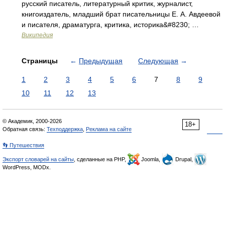
русский писатель, литературный критик, журналист,
книгоиздатель, младший брат писательницы Е. А. Авдеевой
и писателя, драматурга, критика, историка&#8230; …
Википедия
Страницы
←
Предыдущая
Следующая
→
1
2
3
4
5
6
7
8
9
10
11
12
13
© Академик, 2000-2026
18+
Обратная связь:
Техподдержка
,
Реклама на сайте
👣 Путешествия
Экспорт словарей на сайты
, сделанные на PHP,
Joomla,
Drupal,
WordPress, MODx.